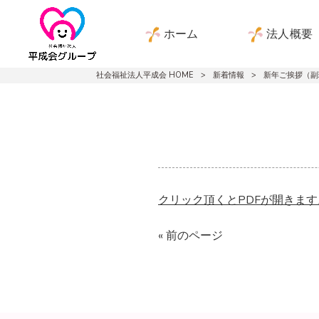
ホーム
法人概要
社会福祉法人平成会 HOME
>
新着情報
>
新年ご挨拶（副
クリック頂くとPDFが開きま
« 前のページ