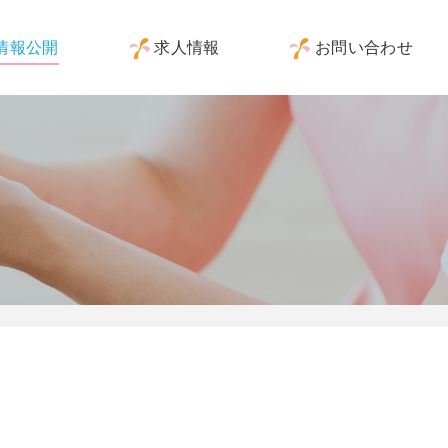
情報公開
求人情報
お問い合わせ