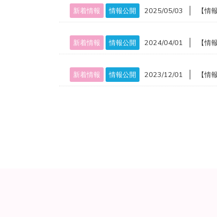
│
新着情報
情報公開
2025/05/03
【情報
│
新着情報
情報公開
2024/04/01
【情報
│
新着情報
情報公開
2023/12/01
【情報