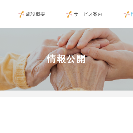
施設概要
サービス案内
情報公開