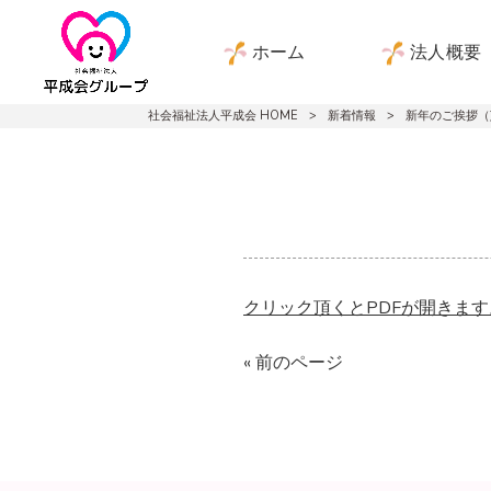
ホーム
法人概要
社会福祉法人平成会 HOME
>
新着情報
>
新年のご挨拶（
クリック頂くとPDFが開きま
« 前のページ