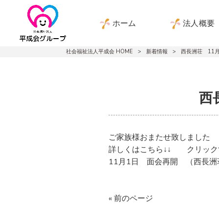
ホーム
法人概要
社会福祉法人平成会 HOME
>
新着情報
>
西長洲荘 11
西
ご家族様おまたせ致しました
詳しくはこちら↓↓ クリック
11月1日 面会再開 （西長洲
« 前のページ