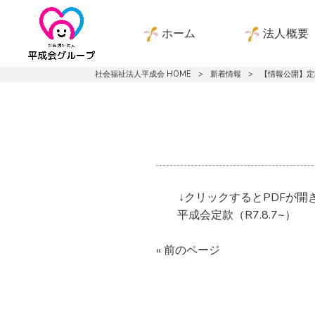
ホーム
法人概要
社会福祉法人平成会 HOME
>
新着情報
>
【情報公開】定款
↓クリックするとPDFが開
平成会
定款（R7.8.7~）
« 前のページ