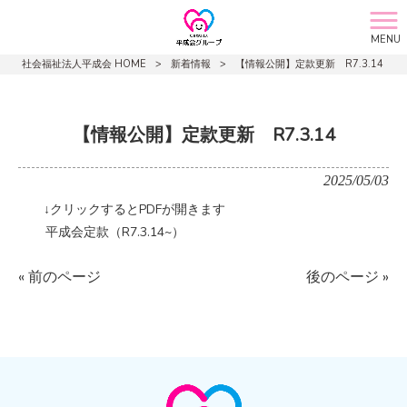
MENU
社会福祉法人平成会 HOME
>
新着情報
>
【情報公開】定款更新 R7.3.14
【情報公開】定款更新 R7.3.14
2025/05/03
↓クリックするとPDFが開きます
平成会
定款（R7.3.14~）
« 前のページ
後のページ »